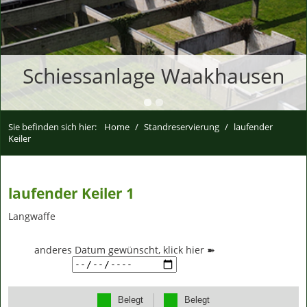
Schiessanlage Waakhausen
Sie befinden sich hier:
Home
/
Standreservierung
/
laufender
Keiler
laufender Keiler 1
Langwaffe
anderes Datum gewünscht, klick hier ➽
Belegt
Belegt